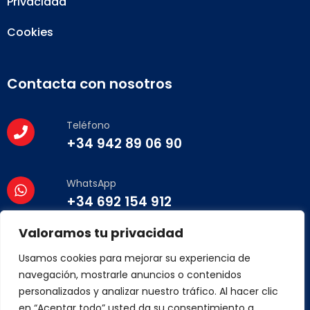
Privacidad
Cookies
Contacta con nosotros
Teléfono
+34 942 89 06 90
WhatsApp
+34 692 154 912
Valoramos tu privacidad
Email
contacto@cintu.es
Usamos cookies para mejorar su experiencia de
navegación, mostrarle anuncios o contenidos
personalizados y analizar nuestro tráfico. Al hacer clic
en “Aceptar todo” usted da su consentimiento a